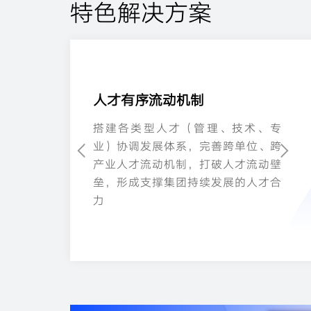
特色解决方案
人才有序流动机制
从理念、方法、载体、能力四维度系
从理念、方法、载体、能力四维度系
统打造管控体系 —— 理念上明确管控
针对干部绩效考核、核心人才评价选
统筹集团人力资源各专业条线（绩
搭建各类型人才（管理、技术、专
统打造管控体系 —— 理念上明确管控
针对干部绩效考核、核心人才评价选
定位与模式，方法上优化绩效 / 薪酬 /
拔、薪酬激励等关键事项，建立集团
效、薪酬、人才发展）的管控策略，
业）协调发展体系，完善跨单位、跨
定位与模式，方法上优化绩效 / 薪酬 /
拔、薪酬激励等关键事项，建立集团
人才发展策略，载体上规范制度流程
统一标准与完善机制，实现对权属单
明确总部与权属公司、各部门横纵职
产业人才流动机制，打破人才流动壁
人才发展策略，载体上规范制度流程
统一标准与完善机制，实现对权属单
与数字化系统，能力上强化组织职能
位人力工作的穿透式管控，确保核心
能责任，推动条线间协同配合，确保
垒，形成支撑集团持续发展的人才合
与数字化系统，能力上强化组织职能
位人力工作的穿透式管控，确保核心
配置与管理团队水平，实现管控逻辑
事项可控可管
人力工作服务集团战略目标
力
配置与管理团队水平，实现管控逻辑
事项可控可管
统一
统一