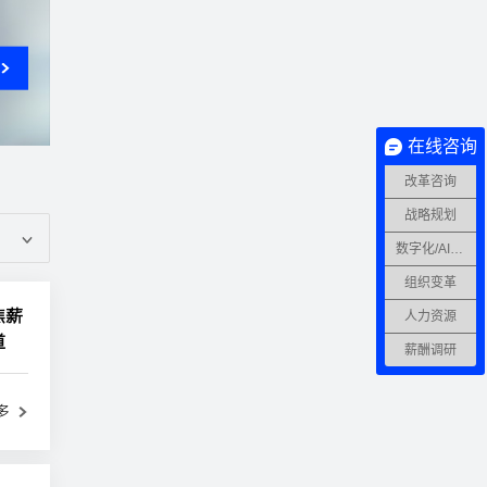
在线咨询
改革咨询
战略规划
数字化/AI转型
组织变革
焦薪
人力资源
道
薪酬调研
多