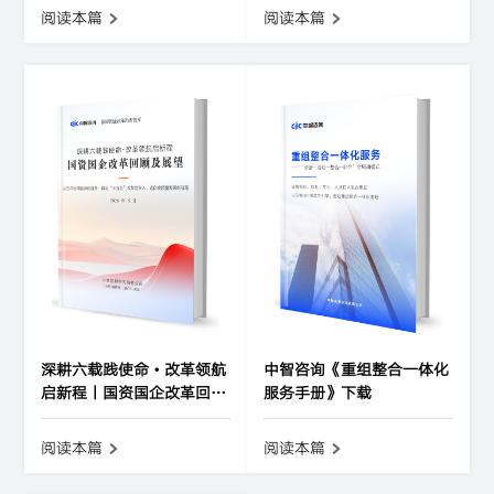
明方向
阅读本篇
阅读本篇
深耕六载践使命・改革领航
中智咨询《重组整合一体化
启新程丨国资国企改革回顾
服务手册》下载
及展望
阅读本篇
阅读本篇