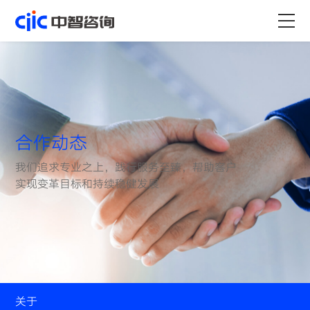
首页
服务
行业
合作动态
资源
我们追求专业之上，践行服务至臻，帮助客户
实现变革目标和持续稳健发展
关于
职业
关于