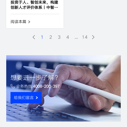
投资于人、智创未来，构建
创新人才评价体系丨中智咨
询与复旦大学联合发布《国
有企业创新人才指数研究报
阅读本篇
告》
1
2
3
4
...
14
想要进一步了解？
业务热线:
4008-200-397
给我们留言