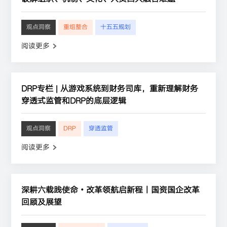
观点洞察
重组整合
十五五规划
阅读更多
DRP专栏 | 从游戏系统到财务司库，重新理解财务
穿透式监管和DRP的底层逻辑
观点洞察
DRP
穿透监管
阅读更多
深耕六载践使命・改革领航启新程丨国资国企改革
回顾及展望