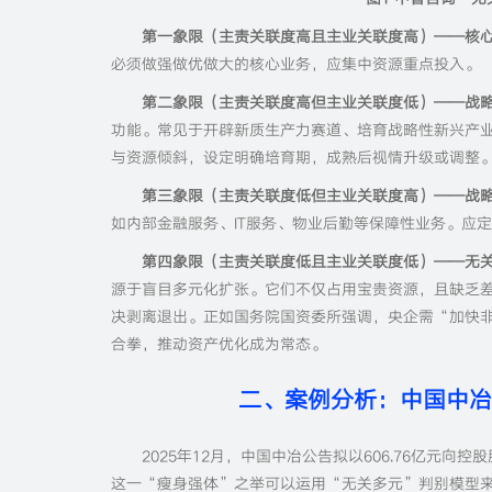
第一象限（主责关联度高且主业关联度高）——核
必须做强做优做大的核心业务，应集中资源重点投入。
第二象限（主责关联度高但主业关联度低）——战
功能。常见于开辟新质生产力赛道、培育战略性新兴产
与资源倾斜，设定明确培育期，成熟后视情升级或调整
第三象限（主责关联度低但主业关联度高）——战
如内部金融服务、IT服务、物业后勤等保障性业务。应
第四象限（主责关联度低且主业关联度低）——无
源于盲目多元化扩张。它们不仅占用宝贵资源，且缺乏
决剥离退出。正如国务院国资委所强调，央企需“加快
合拳，推动资产优化成为常态。
二、案例分析：中国中冶
2025年12月，中国中冶公告拟以606.76亿
这一“瘦身强体”之举可以运用“无关多元”判别模型