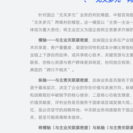
针对国企“无关多元”业务的判别难题，中智咨询
“无关多元”两维判别模型。这一模型以“主责—主业
体现为重大责任；将主业定义为国企按照主责要求开展
横轴——与主业关联紧密度
，反映国企业务在产业
术共享度、客户重叠度、渠道协同性和成本分摊比等指
业链上下游自然延伸，或共享核心技术、关键资源与主
联系，但核心资源与客户群体差异明显，协同效应有限
典型的“跨行不相关”。
纵轴——与主责关联紧密度
，反映业务是否服务于
居于最高层次，决定了企业的存在价值与发展方向。纵
和战略规划中被赋予的核心使命；二是核心功能支撑度
价值贡献度，评判业务是否服务于国家或区域发展大局
位，是必须坚守的战略阵地；中关联业务间接服务于国
关，甚至可能背离根本使命。
将横轴（与主业关联紧密度）与纵轴（与主责关联