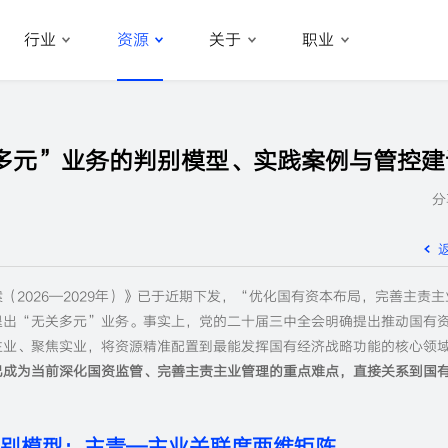
行业
资源
关于
职业
多元”业务的判别模型、实践案例与管控建
分
2026—2029年）》已于近期下发，“优化国有资本布局，完善主责主
退出“无关多元”业务。事实上，党的二十届三中全会明确提出推动国有
主业、聚焦实业，将资源精准配置到最能发挥国有经济战略功能的核心领
已成为当前深化国资监管、完善主责主业管理的重点难点，直接关系到国
别模型：主责—主业关联度两维矩阵