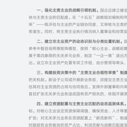
一、强化主责主业的战略引领机制。
国企应建立健
块与主责主业的匹配度。在“十五五”战略规划编制和
审”——既评估与主业的产业链协同度，又审核与主责
务滋生。同时，将主责主业执行情况纳入董事会和经营
二、建立非主业资产的动态识别与分类处置机制。
参考中智咨询两维矩阵模型，按照“核心主业、战略前
属于第四象限的无关多元业务，制定“一企一策”退出
出。设立非主业资产处置专项工作组，由分管领导牵头
三、构建投资决策中的“主责主业合规性审查”制
把关机制。新设子公司或开展新业务前，须提交主责主
估其对主业资源的占用与协同效应。发挥外部董事和内
盲目扩张无关多元业务造成国有资产损失的，依规开展
四、建立资源配置与主责主业匹配的动态监测体系
标。对核心主业设定资源保障阈值，确保资金、人才等
扩张；对无关多元业务在资源配置上“断流断供”，倒
时跟踪各业务板块的资产占比、利润贡献与战略匹配度