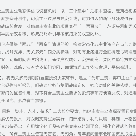
全主责主业动态评估与调整机制，以“三个集中”为根本遵循，定期检视
年度投资计划中，明确主业边界与投资红线，对拟进入的新业务领域进行
的战略契合度。对偏离主责主业的项目实行“一票否决”，从源头遏制无
层年度绩效考核，形成战略牵引与考核约束的双重闭环。
国企应借鉴“两非”“两资”清理经验，构建常态化非主业资产盘点与判
瞻、战略支持、无关多元”四分类标准，对现有业务进行全面梳理与精准
方案，明确时间表与路线图，通过产权转让、资产剥离、关闭注销等方式
，财务、战略、法务等多部门协同，确保清理工作依法合规、平稳推进。
度
。 将无关多元判别前置至投资决策环节，建立“先审主责、再审主业”
业合规性分析报告，明确该业务与集团战略定位、核心功能的关联依据，
审部门的监督作用，对不符合主责主业要求的投资事项行使否决权。对违
责任追究，形成有力震慑。
。
围绕“资本、人才、技术”三大核心要素，构建主责主业资源配置强度
要素优先投入；对战略支持业务实行“内部结算、利润反哺”机制，严格
逼其加快退出。利用数字化手段搭建主责主业监测平台，强化穿透式监管
变化，确保主责主业管理无盲区、无死角。每年度向董事会和国资委报送