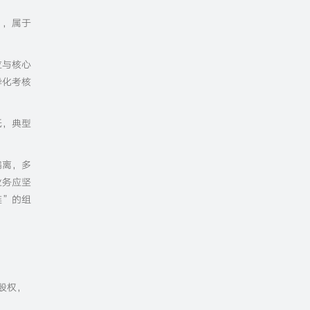
”，属于
位与核心
异化考核
低，典型
偏离，多
业务应坚
链”的组
股权，