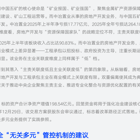
司中国五矿的核心使命是“矿业报国、矿业强国”，聚焦金属矿产资源保
程建设、矿山工程运营等。而中冶置业从事的房地产开发业务，与中国五
冶置业2025年上半年净亏损17.77亿元，2025年全年亏损达264.1
主责维度看，房地产开发与“资源保障国家队”的战略定位不符，主责关联度
25年上半年该板块收入占比达90.83%。而中冶置业的房地产开发业务
商业模式上差异显著——工程承包以招投标、政府投资为主导，注重长期
明显。该业务在主业关联度维度上同样属于“低”档。
看到其落入“主责关联度低且主业关联度低”的第四象限。从纵轴看，房
房地产开发与工程承包主业在商业模式上关联度有限。双重偏离使其成为
应关于推动中央企业聚焦主责主业、推进专业化整合与资源优化配置的有
元，标的资产合计净资产增值198.54亿元。回笼资金将用于强化冶金建设核
年12月29日，该交易方案获股东会审议通过，标志着改革路径正式落地。
关多元业务提供了实践参照。
全“无关多元”管控机制的建议