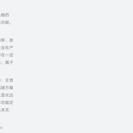
纵轴的
心功能，
用率、技
主业在产
存在一定
集，属于
中，主责
组建方案
三是长远
与功能定
基本无
务：