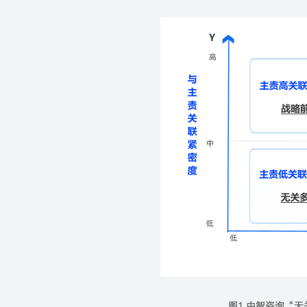
图1 中智咨询“