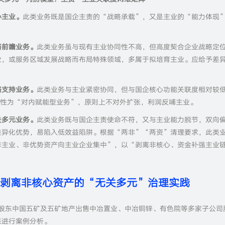
心主业。
此类业务既是国企主责的“战略承载”，又是主业的“能力体现
略前瞻业务。
此类业务虽与现有主业协同性不高，但高度契合企业战略定
业，或服务区域发展战略而布局特殊领域，多属于拟培育主业。应给予差
。
略支持业务。
此类业务与主业紧密协同，但与国企核心功能关联度相对较
定性为“对内赋能型业务”，原则上不对外扩张，利润反哺主业。
关多元业务。
此类业务既与国企主责使命不符，又与主业能力脱节，双向
差异化优势，易陷入低效益陷阱。根据“两非”“两资”清理要求，此类
非主业、非优势资产向主业企业集中”，以“剥离非核心、资金补强主业
剥离非核心资产的“无关多元”治理实践
元向控股股东中国五矿及五矿地产出售中冶置业、中冶铜锌、有色院等多家子公司
来进行案例分析。