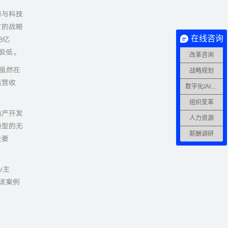
障与科技
矿的战略
在线咨询
8亿
极低。
改革咨询
，虽然在
战略规划
运营收
数字化/AI转型
组织变革
地产开发
人力资源
典型的无
薪酬调研
关要
心主
该案例