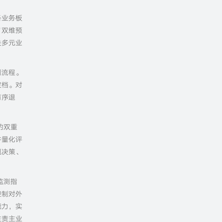
各业务板
“双维预
关多元业
别流程。
定档。对
有序退
的双重
并量化评
规决策、
监测指
控制对外
能力，实
主责主业