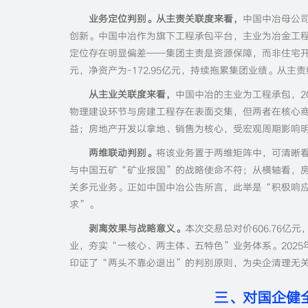
业务定位判别。从主责关联度来看，
中国中冶母公
创新。中国中冶作为旗下工程承包平台，主业为冶金工
定位存在明显偏差——集团主责是资源保障，而非住宅开发。中
元，净资产为-172.95亿元，持续拖累集团业绩。从
从主业关联度来看，
中国中冶的主业为工程承包，20
物理建设环节与房建工程存在表面交集，但两者在核心
益；房地产开发以拿地、销售为核心，受宏观周期影响
两维联动判别。
将该业务置于两维矩阵中，可清晰
与中国五矿“矿业报国”的战略使命不符；从横轴看，
关多元业务。正如中国中冶公告所言，此举是“积极响
求”。
剥离效果与战略意义。
本次交易总对价606.76亿
业，夯实“一核心、两主体、五特色”业务体系。2025
印证了“两头不靠必退出”的判别原则，为央企清理无
三、对国企健