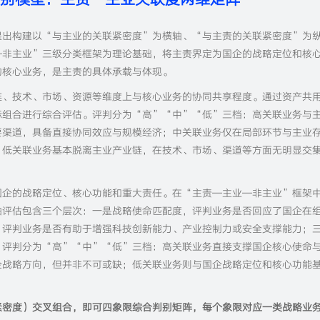
提出构建以“与主业的关联紧密度”为横轴、“与主责的关联紧密度”为
—非主业”三级分类框架为理论基础，将主责界定为国企的战略定位和核
的核心业务，是主责的具体承载与体现。
链、技术、市场、资源等维度上与核心业务的协同共享程度。通过资产共
标组合进行综合评估。评判分为“高”“中”“低”三档：高关联业务与
要渠道，具备直接协同效应与规模经济；中关联业务仅在局部环节与主业
；低关联业务基本脱离主业产业链，在技术、市场、渠道等方面无明显交
国企的战略定位、核心功能和重大责任。在“主责—主业—非主业”框架
轴评估包含三个层次：一是战略使命匹配度，评判业务是否回应了国企在
，评判业务是否有助于增强科技创新能力、产业控制力或安全支撑能力；
。评判分为“高”“中”“低”三档：高关联业务直接支撑国企核心使命
企战略方向，但并非不可或缺；低关联业务则与国企战略定位和核心功能
紧密度）交叉组合，即可四象限综合判别矩阵，每个象限对应一类战略业