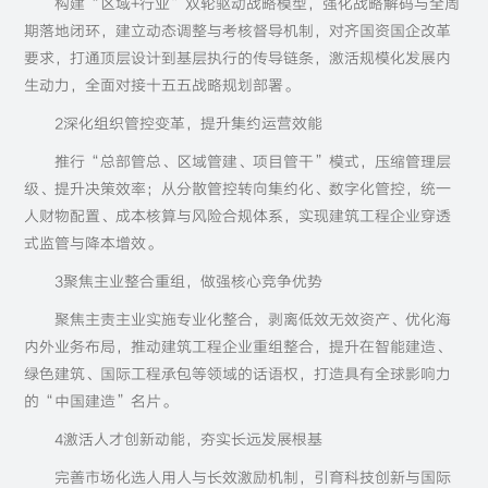
构建“区域+行业”双轮驱动战略模型，强化战略解码与全周
期落地闭环，建立动态调整与考核督导机制，对齐国资国企改革
要求，打通顶层设计到基层执行的传导链条，激活规模化发展内
生动力，全面对接十五五战略规划部署。
2深化组织管控变革，提升集约运营效能
推行“总部管总、区域管建、项目管干”模式，压缩管理层
级、提升决策效率；从分散管控转向集约化、数字化管控，统一
人财物配置、成本核算与风险合规体系，实现建筑工程企业穿透
式监管与降本增效。
3聚焦主业整合重组，做强核心竞争优势
聚焦主责主业实施专业化整合，剥离低效无效资产、优化海
内外业务布局，推动建筑工程企业重组整合，提升在智能建造、
绿色建筑、国际工程承包等领域的话语权，打造具有全球影响力
的“中国建造”名片。
4激活人才创新动能，夯实长远发展根基
完善市场化选人用人与长效激励机制，引育科技创新与国际