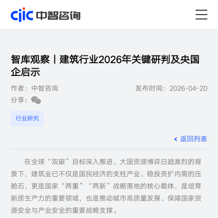
首页
智库观察丨建筑行业2026年关键研判及央国
服务
企启示
作者：中智咨询
发布时间：2026-04-20
行业
分享：
资源
行业研究
返回列表
关于
在全球“双碳”目标深入推进、大国资源博弈日趋激烈的背
职业
景下，建筑业已不仅是国民经济的支柱产业、稳投资扩内需的压
舱石，更是国家“两重”“两新”战略落地的核心载体，是培育
新质生产力的重要领域，也是推动城市高质量发展、保障国家资
源安全与产业安全的重要战略支撑。