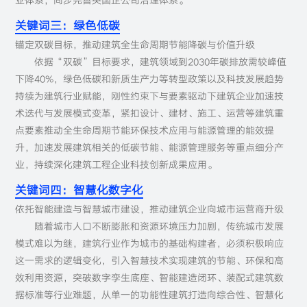
业体系，同步完善央国企公司治理体系。
关键词三：绿色低碳
锚定双碳目标，推动建筑全生命周期节能降碳与价值升级
依据“双碳”目标要求，建筑领域到2030年碳排放需较峰值
下降40%，绿色低碳和新质生产力等转型政策以及科技发展趋势
持续为建筑行业赋能，刚性约束下与要素驱动下建筑企业加速技
术迭代与发展模式变革，紧扣设计、建材、施工、运营等建筑重
点要素推动全生命周期节能环保技术应用与能源管理的能效提
升，加速发展建筑相关的低碳节能、能源管理服务等重点细分产
业，持续深化建筑工程企业科技创新成果应用。
关键词四：智慧化数字化
依托智能建造与智慧城市建设，推动建筑企业向城市运营商升级
随着城市人口不断膨胀和资源环境压力加剧，传统城市发展
模式难以为继，建筑行业作为城市的基础构建者，必须积极响应
这一需求的逻辑变化，引入智慧技术实现建筑的节能、环保和高
效利用资源，突破数字孪生底座、智能建造闭环、装配式建筑数
据标准等行业难题，从单一的功能性建筑打造向综合性、智慧化