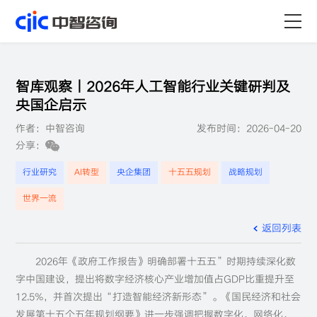
首页
智库观察丨2026年人工智能行业关键研判及
服务
央国企启示
作者：中智咨询
发布时间：2026-04-20
行业
分享：
资源
行业研究
AI转型
央企集团
十五五规划
战略规划
世界一流
关于
返回列表
职业
2026年《政府工作报告》明确部署十五五”时期持续深化数
字中国建设，提出将数字经济核心产业增加值占GDP比重提升至
12.5%，并首次提出“打造智能经济新形态”。《国民经济和社会
发展第十五个五年规划纲要》进一步强调把握数字化、网络化、