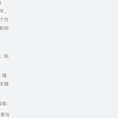
》
平、
个方
影响
，标
、理
关键
效能：
清单与