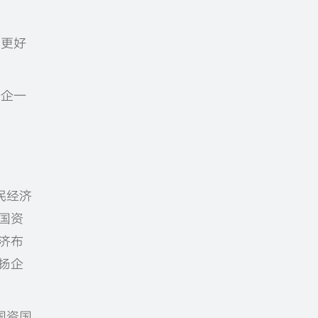
，更好
一企一
民经济
国资
济布
扬企
国资国