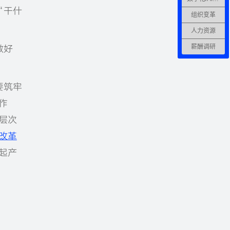
“干什
组织变革
人力资源
薪酬调研
做好
要筑牢
作
层次
改革
起产