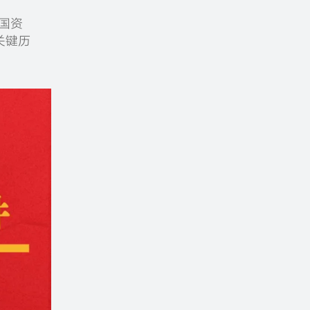
国资
关键历