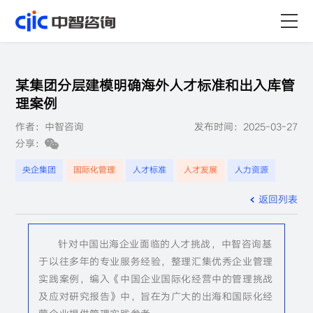
首页
某集团分层建模明确海外人才标准和出入库管
服务
理案例
作者：中智咨询
发布时间：2025-03-27
行业
分享：
资源
央企集团
国际化管理
人才标准
人才发展
人力资源
返回列表
关于
职业
针对中国出海企业面临的人才挑战，中智咨询基
于以往多年的专业服务经验，整理汇集优秀企业管理
实践案例，编入《中国企业国际化经营中的管理挑战
及应对研究报告》中，旨在为广大的出海和国际化经