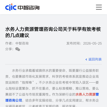
首页
水务人力资源管理咨询公司关于科学有效考核
服务
的几点建议
作者：中智咨询
发布时间：2026-05-25
行业
分享：
资源
返回列表
关于
水务行业承载着城镇供水的重要使命，既要履行公益服务职
责，也要兼顾市场化发展需求，科学的考核体系就是推动企业高
职业
效运转的“指挥棒”。不少水务企业在考核中常陷入误区——要
么指标设置繁杂、抓不住重点，要么标准模糊、难以落地，要么
兼顾不了公益与市场双重属性。作为深耕行业的
水务人力资源
管
理咨询公司
，结合多年实操经验，分享几点实用建议，帮水务企
业避开考核坑，让考核真正发挥价值、驱动发展。