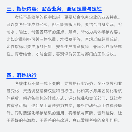
三、指标内容：贴合业务，兼顾定量与定性
考核不是简单的数字比拼，更要贴合水务企业的业务特点。
可以参考行业成熟经验，但不能照搬照抄，要结合自身实际，将
制水、输送、销售各环节的痛点、难点，转化为具体考核内容。
比如定量指标可关注售水量、水损费用等，直观反映经营成效；
定性指标可关注服务质量、安全生产满意度等，兼顾公益服务属
性。两者结合，才能全面、客观评价员工与部门的工作成效。
四、落地执行
考核体系不是一成不变的，要根据行业趋势、企业发展和业
务变化，灵活调整指标权重和目标值。比如某水务集团优化考核
体系后，明确各指标的计算方式、评分标准和责任部门，既让考
核有章可循，也让员工清楚努力方向，最终带动各项工作稳步提
升。同时要强化考核结果的运用，将考核与薪酬、晋升挂钩，让
干得好的有激励，干得差的有改进，真正发挥考核的牵引作用。