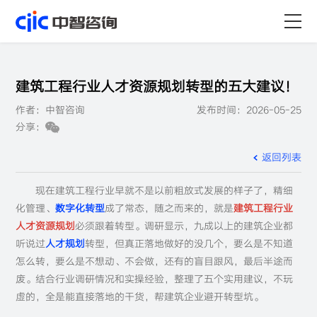
首页
建筑工程行业人才资源规划转型的五大建议！
服务
作者：中智咨询
发布时间：2026-05-25
分享：
行业
返回列表
资源
现在建筑工程行业早就不是以前粗放式发展的样子了，精细
关于
化管理、
数字化转型
成了常态，随之而来的，就是
建筑工程行业
人才资源规划
必须跟着转型。调研显示，九成以上的建筑企业都
职业
听说过
人才规划
转型，但真正落地做好的没几个，要么是不知道
怎么转，要么是不想动、不会做，还有的盲目跟风，最后半途而
废。结合行业调研情况和实操经验，整理了五个实用建议，不玩
虚的，全是能直接落地的干货，帮建筑企业避开转型坑。