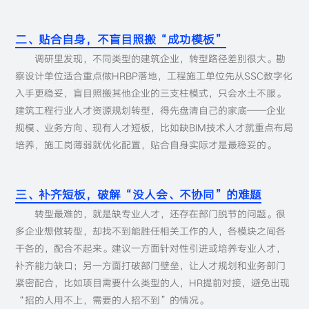
二、贴合自身，不盲目照搬“成功模板”
调研里发现，不同类型的建筑企业，转型路径差别很大。勘
察设计单位适合重点做HRBP落地，工程施工单位先从SSC数字化
入手更稳妥，盲目照搬其他企业的三支柱模式，只会水土不服。
建筑工程行业人才资源规划转型，得先盘清自己的家底——企业
规模、业务方向、现有人才短板，比如缺BIM技术人才就重点布局
培养，施工岗薄弱就优化配置，贴合自身实际才是最稳妥的。
三、补齐短板，破解“没人会、不协同”的难题
转型最难的，就是缺专业人才，还存在部门脱节的问题。很
多企业想做转型，却找不到能胜任相关工作的人，各模块之间各
干各的，配合不起来。建议一方面针对性引进或培养专业人才，
补齐能力缺口；另一方面打破部门壁垒，让人才规划和业务部门
紧密配合，比如项目需要什么类型的人，HR提前对接，避免出现
“招的人用不上，需要的人招不到”的情况。