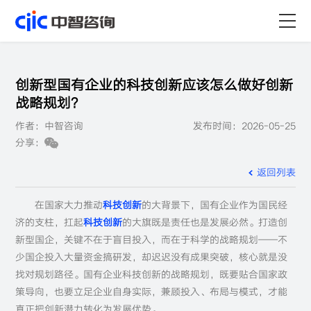
首页
创新型国有企业的科技创新应该怎么做好创新
服务
战略规划?
作者：中智咨询
发布时间：2026-05-25
行业
分享：
资源
返回列表
关于
在国家大力推动
科技创新
的大背景下，国有企业作为国民经
济的支柱，扛起
科技创新
的大旗既是责任也是发展必然。打造创
职业
新型国企，关键不在于盲目投入，而在于科学的战略规划——不
少国企投入大量资金搞研发，却迟迟没有成果突破，核心就是没
找对规划路径。国有企业科技创新的战略规划，既要贴合国家政
策导向，也要立足企业自身实际，兼顾投入、布局与模式，才能
真正把创新潜力转化为发展优势。