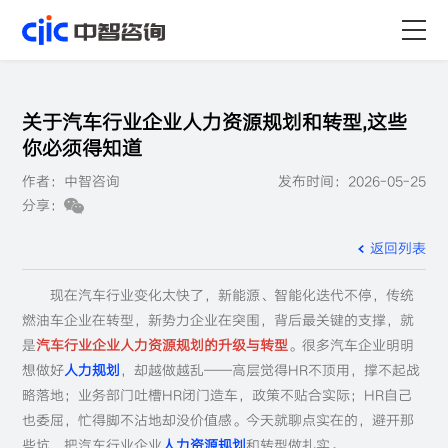
首页
关于汽车行业企业人力资源规划和转型,这些
服务
你必须得知道
作者：中智咨询
发布时间：2026-05-25
行业
分享：
资源
返回列表
关于
现在汽车行业变化太快了，新能源、智能化迭代不停，传统
燃油车企业在转型，新势力企业在突围，背后最关键的支撑，就
职业
是
汽车行业企业人力资源规划的升级与转型
。很多汽车企业明明
想做好
人力规划
，却越做越乱——高层觉得HR不顶用，撑不起战
略落地；业务部门吐槽HR闭门造车，政策不贴合实际；HR自己
也委屈，忙得脚不沾地却没价值感。今天就聊点实在的，避开那
些坑，把汽车行业企业
人力资源规划
和转型做扎实。