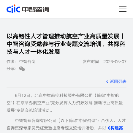
首页
以高韧性人才管理推动航空产业高质量发展丨
服务
中智咨询受邀参与行业专题交流培训，共探科
技与人才一体化发展
行业
作者：中智咨询
发布时间：2026-06-07
分享：
资源
返回列表
关于
6月12日，北京中智航空科技服务有限公司（简称"中智航
职业
空"）在京举办航空产业"充分发挥人力资源效能 推动行业高质量
发展"专题交流培训活动。
中智管理咨询有限公司（以下简称"中智咨询"）合伙人、人才
咨询资深专家吴元红受邀出席专题交流培训活动，并以
《构建高