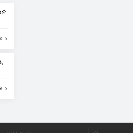
核分
多
修，
多