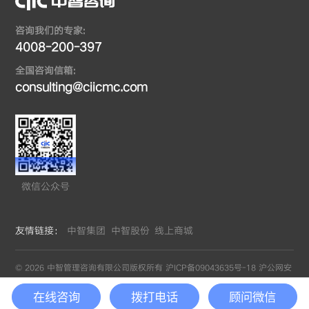
咨询我们的专家:
4008-200-397
全国咨询信箱:
consulting@ciicmc.com
微信公众号
友情链接：
中智集团
中智股份
线上商城
© 2026 中智管理咨询有限公司版权所有
沪ICP备09043635号-18
沪公网安
备31010402008655号
by GrowthMan
在线咨询
拨打电话
顾问微信
网站地图
/
隐私政策
/
免责声明